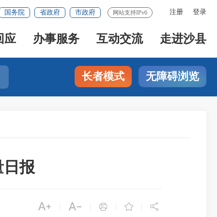
注册
登录
国务院
省政府
市政府
网站支持IPv6
回应
办事服务
互动交流
走进沙县
长者模式
无障碍浏览
量日报





|
|
|
|