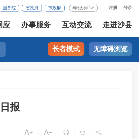
注册
登录
国务院
省政府
市政府
网站支持IPv6
回应
办事服务
互动交流
走进沙县
长者模式
无障碍浏览
量日报





|
|
|
|