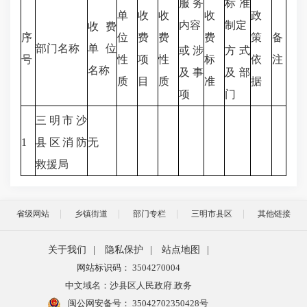
服务
标准
单
收
收
收
政
内容
制定
收费
序
位
费
费
费
策
备
部门名称
单位
或涉
方式
号
性
项
性
标
依
注
名称
及事
及部
质
目
质
准
据
项
门
三明市沙
1
县区消防
无
救援局
省级网站
乡镇街道
部门专栏
三明市县区
其他链接
关于我们
|
隐私保护
|
站点地图
|
网站标识码： 3504270004
中文域名：沙县区人民政府.政务
闽公网安备号：
35042702350428号