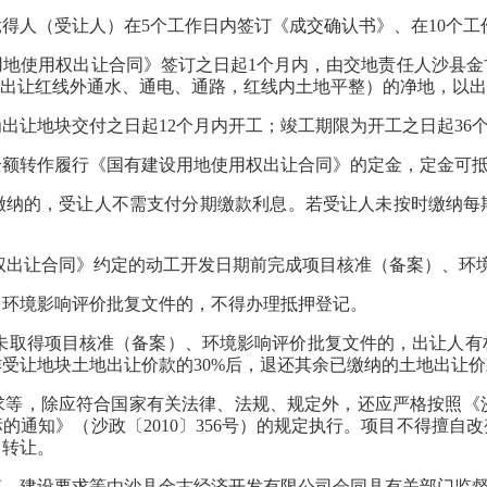
人（受让人）在5个工作日内签订《成交确认书》、在10个工
使用权出让合同》签订之日起1个月内，由交地责任人沙县金
即出让红线外通水、通电、通路，红线内土地平整）的净地，以
让地块交付之日起12个月内开工；竣工期限为开工之日起36
转作履行《国有建设用地使用权出让合同》的定金，定金可抵
的，受让人不需支付分期缴款利息。若受让人未按时缴纳每
出让合同》约定的动工开发日期前完成项目核准（备案）、环
环境影响评价批复文件的，不得办理抵押登记。
取得项目核准（备案）、环境影响评价批复文件的，出让人有
受让地块土地出让价款的30%后，退还其余已缴纳的土地出让
，除应符合国家有关法律、法规、规定外，还应严格按照《沙
的通知》（沙政〔2010〕356号）的规定执行。项目不得擅自
目转让。
建设要求等由沙县金古经济开发有限公司会同县有关部门监督