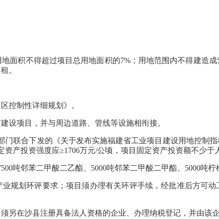
面积不得超过项目总用地面积的7%；用地范围内不得建造成
出租。
区控制性详细规划》。
建设项目，并与周边道路、管线等设施相衔接。
联合下发的《关于发布实施福建省工业项目建设用地控制指标（2
资产投资强度应≥1706万元/公顷，项目固定资产投资额不少于人
00吨邻苯二甲酸二乙酯、5000吨邻苯二甲酸二甲酯、5000吨柠
规划环评要求；项目须办理有关环评手续，经批准后方可动
另在沙县注册具备法人资格的企业、办理纳税登记，并由该企