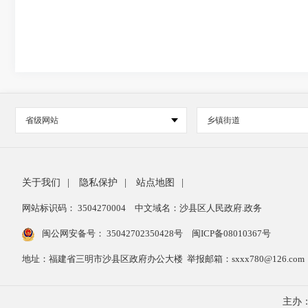
省级网站
乡镇街道
关于我们
|
隐私保护
|
站点地图
|
网站标识码： 3504270004
中文域名：沙县区人民政府.政务
闽公网安备号：
35042702350428号
闽ICP备08010367号
地址：福建省三明市沙县区政府办公大楼 举报邮箱：sxxx780@126.com 举报
主办