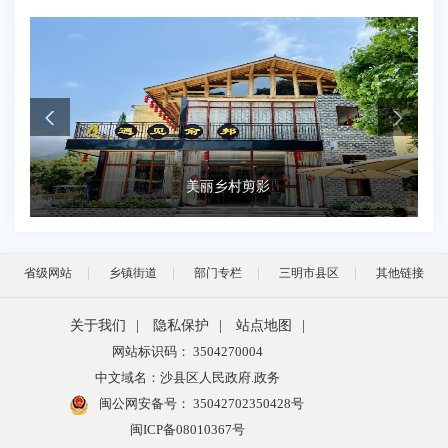
美丽乡村剪影
省级网站
乡镇街道
部门专栏
三明市县区
其他链接
关于我们
|
隐私保护
|
站点地图
|
网站标识码： 3504270004
中文域名：沙县区人民政府.政务
闽公网安备号：
35042702350428号
闽ICP备08010367号