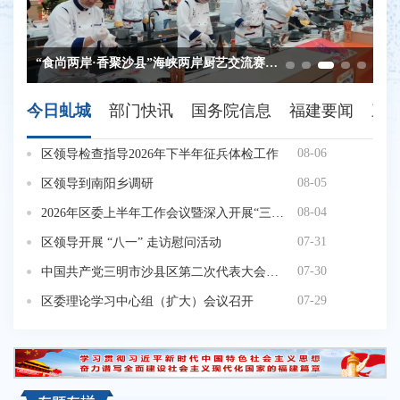
“食尚两岸·香聚沙县”海峡两岸厨艺交流赛圆满落幕
@国务院 我来说
三明市沙县区第十八届人民代表大会第六次会议开幕
第二十九届沙县小吃旅游文化节暨第三届海峡两岸美食嘉年华开幕
第二十九届沙县小吃旅游文化节暨第三届海峡两岸美食嘉年华开街
今日虬城
部门快讯
国务院信息
福建要闻
三
08-06
区领导检查指导2026年下半年征兵体检工作
08-05
区领导到南阳乡调研
08-04
2026年区委上半年工作会议暨深入开展“三争”行动 持续推动“四领一促”工作 扎实开展项目提质增效活动推进会召开
07-31
区领导开展 “八一” 走访慰问活动
07-30
中国共产党三明市沙县区第二次代表大会开幕
07-29
区委理论学习中心组（扩大）会议召开