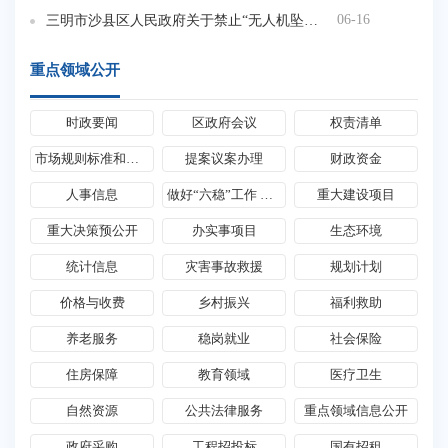
06-16
三明市沙县区人民政府关于禁止“无人机坠物狩猎”方法的通告
重点领域公开
时政要闻
区政府会议
权责清单
市场规则标准和监管执法
提案议案办理
财政资金
人事信息
做好“六稳”工作 落实“六保”任务
重大建设项目
重大决策预公开
办实事项目
生态环境
统计信息
灾害事故救援
规划计划
价格与收费
乡村振兴
福利救助
养老服务
稳岗就业
社会保险
住房保障
教育领域
医疗卫生
自然资源
公共法律服务
重点领域信息公开
政府采购
工程招投标
国有招租