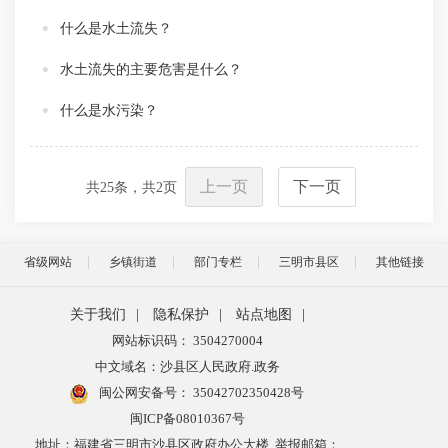
什么是水土流失？
水土流失的主要危害是什么？
什么是水污染？
上一页
下一页
共
25
条，共
2
页
省级网站
乡镇街道
部门专栏
三明市县区
其他链接
关于我们
|
隐私保护
|
站点地图
|
网站标识码： 3504270004
中文域名：沙县区人民政府.政务
闽公网安备号：
35042702350428号
闽ICP备08010367号
地址：福建省三明市沙县区政府办公大楼 举报邮箱：