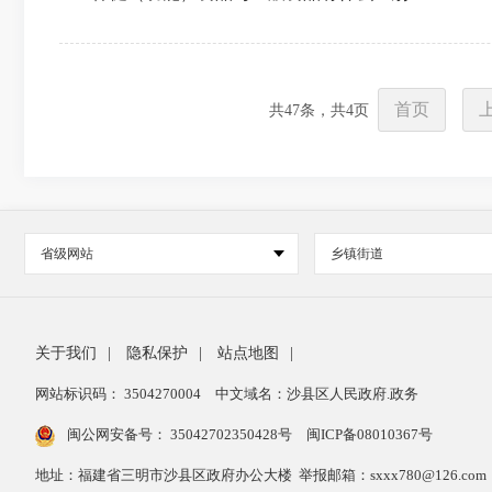
首页
共
47
条，共
4
页
省级网站
乡镇街道
关于我们
|
隐私保护
|
站点地图
|
网站标识码： 3504270004
中文域名：沙县区人民政府.政务
闽公网安备号：
35042702350428号
闽ICP备08010367号
地址：福建省三明市沙县区政府办公大楼 举报邮箱：sxxx780@126.com 举报