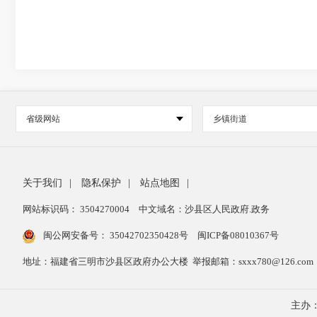
省级网站
乡镇街道
关于我们
|
隐私保护
|
站点地图
|
网站标识码： 3504270004
中文域名：沙县区人民政府.政务
闽公网安备号：
35042702350428号
闽ICP备08010367号
地址：福建省三明市沙县区政府办公大楼 举报邮箱：sxxx780@126.com 举报
主办