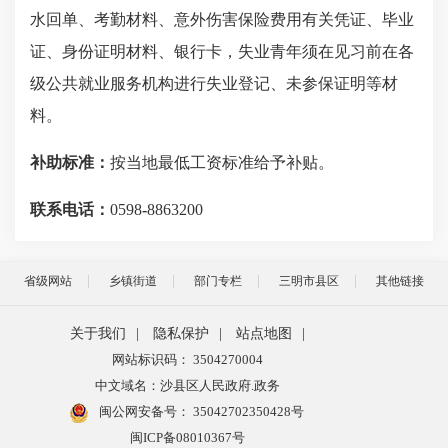
水回单、考勤材料、意外伤害保险费用有关凭证、毕业
证、身份证明材料、银行卡，失业青年须在见习前在各
级公共就业服务机构进行失业登记、未参保证明等材
料。
补助标准：
按当地最低工资标准给予补贴。
联系电话：
0598
-
8863200
省级网站
乡镇街道
部门专栏
三明市县区
其他链接
关于我们
|
隐私保护
|
站点地图
|
网站标识码： 3504270004
中文域名：沙县区人民政府.政务
闽公网安备号：
35042702350428号
闽ICP备08010367号