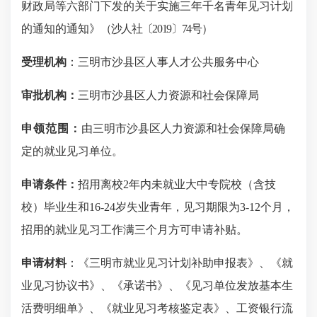
财政局等六部门下发的关于实施三年千名青年见习计划
的通知的
通知
》
（沙人社〔
2019
〕
74
号）
受理机构
：三明市沙县区人事人才公共服务中心
审批机构：
三明市沙县区人力资源和社会保障局
申领范围：
由三明市沙县区人力资源和社会保障局确
定的就业见习单位。
申请条件：
招用离校
2
年内未就业大中专院校（含技
校）毕业生和
16-24
岁失业青年，见习期限为
3-12
个月
，
招用的就业见习工作满三个月方可申请补贴。
申请材料
：
《三明市就业见习计划补
助申报表》、《就
业见习协议书》、《承诺书》、《见习单位发放基本生
活费明细单》、
《就业见习考核鉴定表》
、
工资银行流