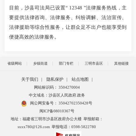
目前，
沙县
司法局已设置
“
12
348 ”法律服务热线，主
要提供法律咨询、法律服务、纠纷调解、法治宣传、
法律援助等综合性服务，让群众足不出户也能享受到
便捷高效的法律服务。
省级网站
乡镇街道
部门专栏
三明市县区
其他链接
关于我们
|
隐私保护
|
站点地图
|
网站标识码： 3504270004
中文域名：沙县区人民政府.政务
闽公网安备号：
35042702350428号
闽ICP备08010367号
地址：福建省三明市沙县区政府办公大楼 举报邮箱：
sxxx780@126.com 举报电话：0598-5822780