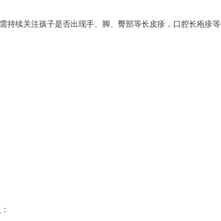
，需持续关注孩子是否出现手、脚、臀部等长皮疹，口腔长疱疹等
点：