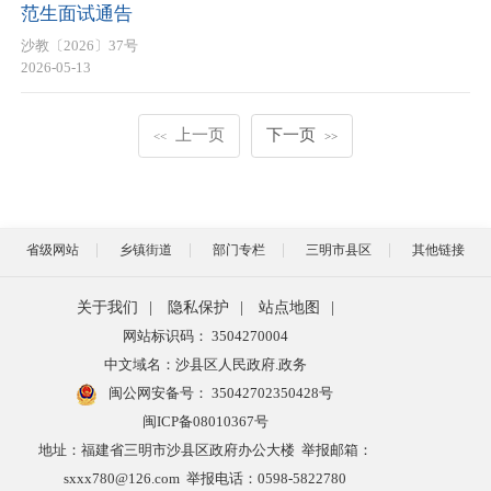
范生面试通告
沙教〔2026〕37号
2026-05-13
上一页
下一页
<<
>>
省级网站
乡镇街道
部门专栏
三明市县区
其他链接
关于我们
|
隐私保护
|
站点地图
|
网站标识码： 3504270004
中文域名：沙县区人民政府.政务
闽公网安备号：
35042702350428号
闽ICP备08010367号
地址：福建省三明市沙县区政府办公大楼 举报邮箱：
sxxx780@126.com 举报电话：0598-5822780