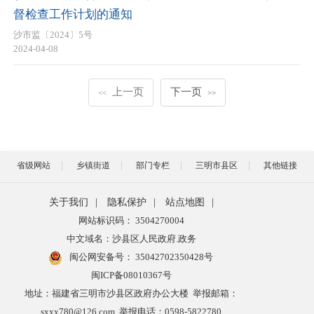
督检查工作计划的通知
沙市监〔2024〕5号
2024-04-08
上一页
下一页
<<
>>
省级网站
乡镇街道
部门专栏
三明市县区
其他链接
关于我们
|
隐私保护
|
站点地图
|
网站标识码： 3504270004
中文域名：沙县区人民政府.政务
闽公网安备号：
35042702350428号
闽ICP备08010367号
地址：福建省三明市沙县区政府办公大楼 举报邮箱：
sxxx780@126.com 举报电话：0598-5822780