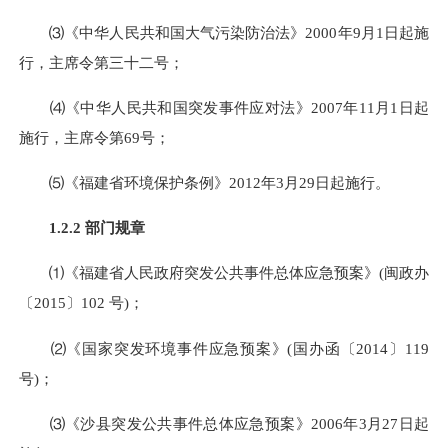
⑶
《
中华人民共和国大气污染防治法》
2000
年
9
月
1
日
起施
行，主席令第三十二号；
⑷
《中华人民共和国突发事件应对法》
2007
年
11
月
1
日起
施行，主席令第
69
号；
⑸
《福建省环境保护条例》
2012
年
3
月
29
日起施行。
1.2.2
部门规章
⑴
《福建省人民政府突发公共事件总体应急预案》
(
闽政办
〔
2015
〕
102
号
)
；
⑵
《国家突发环境事件应急预案》
(
国办函〔
2014
〕
119
号
)
；
⑶
《沙县突发公共事件总体应急预案》
2006
年
3
月
27
日起