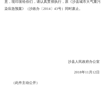
意，现印发给你们，请认真贯彻执行，原《沙县城市大气重污
染应急预案》（沙政办〔
2014
〕
43
号）同时废止。
沙县人民政府办公室
2018
年
11
月
12
日
（此件
主动公开
）