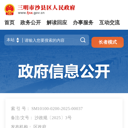
首页
政务公开
解读回应
办事服务
互动交流
注册
登录

长者模式
索 引 号： SM10100-0200-2025-00037
备注/文号： 沙政规〔2025〕3号
发布机构： 区政府