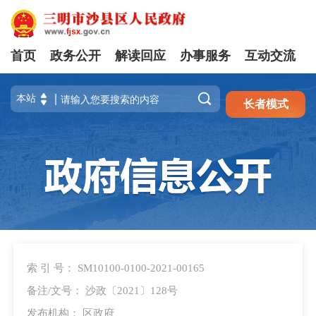
首页
政务公开
解读回应
办事服务
互动交流
注册
登录

长者模式
索 引 号： SM10100-0100-2021-00165
备注/文号： 沙政〔2021〕128号
发布机构： 区政府