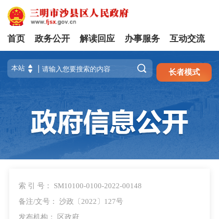
首页
政务公开
解读回应
办事服务
互动交流
注册
登录

长者模式
索 引 号： SM10100-0100-2022-00148
备注/文号： 沙政〔2022〕127号
发布机构： 区政府