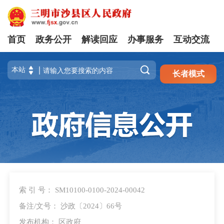
首页
政务公开
解读回应
办事服务
互动交流
注册
登录

长者模式
索 引 号： SM10100-0100-2024-00042
备注/文号： 沙政〔2024〕66号
发布机构： 区政府