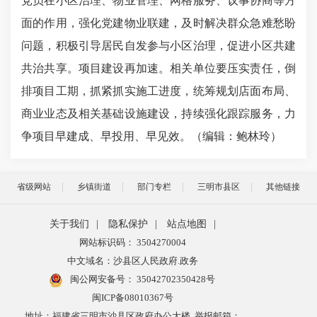
党员在小区治理、物业管理、网格服务、议事协商等方
面的作用，强化党建物业联建，及时解决群众急难愁盼
问题，积极引导居民自发参与小区治理，促进小区共建
共治共享。项目建设再加速。相关单位要压实责任，倒
排项目工期，抓紧抓实施工进度，统筹规划店面布局、
商业业态及相关基础设施建设，持续强化跟踪服务，力
争项目早建成、早投用、早见效。（编辑：鲍林玲）
省级网站
乡镇街道
部门专栏
三明市县区
其他链接
关于我们
|
隐私保护
|
站点地图
|
网站标识码： 3504270004
中文域名：沙县区人民政府.政务
闽公网安备号：
35042702350428号
闽ICP备08010367号
地址：福建省三明市沙县区政府办公大楼 举报邮箱：