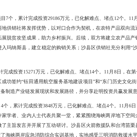
个，累计完成投资29186万元，已化解难点、堵点12个。11
两地供销社将发挥优势，以对口合作为契机，在农特产品双向流
拓展脱贫攻坚成果，助力乡村振兴。后续，双方将建立农产品产
入玛纳斯县，建立稳定的购销关系；沙县区供销社充分利用“沙
成投资15271万元，已化解难点、堵点14个。11月8日，在
成功签约“钰田通用航空服务基地建设项目”和“东门历史文化街区
装备制造产业链发展现状和发展路径，并分享赴明投资共赢发展
累计完成投资3848万元，已化解难点、堵点4个。11月6日
专家学者、业内人士代表共聚一堂，紧紧围绕海峡两岸地下空间
做了主旨发言并开展了互动研讨。沙县区火箭救援队和台湾苗栗
摩了海峡两岸应急消防综合实训基地，实地感受三明消防救援水