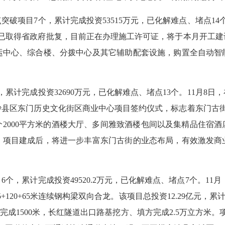
项目7个，累计完成投资53515万元，已化解难点、堵点14个
，已取得省政府批复，目前正在办理施工许可证，将于本月开工建设
运中心、综合楼、分拨中心及其它辅助配套设施，购置全自动智
计完成投资32690万元，已化解难点、堵点13个。11月8日
沙县区东门历史文化街区商业中心项目签约仪式，标志着东门古街
一个2000平方米的酒楼大厅、多间雅致酒楼包间以及集精品住宿
。项目建成后，将进一步丰富东门古街的业态布局，有效激发商
累计完成投资49520.2万元，已化解难点、堵点7个。11
120+65米连续钢构梁双向合龙。该项目总投资12.29亿元，
完成1500米，长红隧道出口路基挖方、填方完成2.5万立方米。