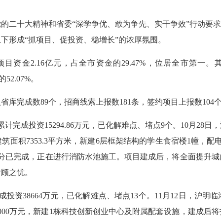
的二十大精神和省委“深学争优、敢为争先、实干争效”行动要求
下形成“抓项目、促投资、稳增长”的浓厚氛围。
资金2.16亿元，占全市资金的29.47%，位居全市第一。其
52.07%。
库完成数89个，招商线索上报数181条，签约项目上报数104
完成投资15294.86万元，已化解难点、堵点9个。10月28
建筑面积7353.3平方米，新建6层框架结构的学生食宿楼1幢，
部分已完成，正在进行消防水池施工。项目建成后，将全面提升
后顾之忧。
资38664万元，已化解难点、堵点13个。11月12日，沪明
000万元，新建1栋科技创新创业中心及附属配套设施，建成后