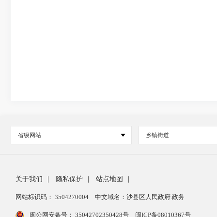
省级网站
乡镇街道
关于我们
|
隐私保护
|
站点地图
|
网站标识码： 3504270004
中文域名：沙县区人民政府.政务
闽公网安备号：
35042702350428号
闽ICP备08010367号