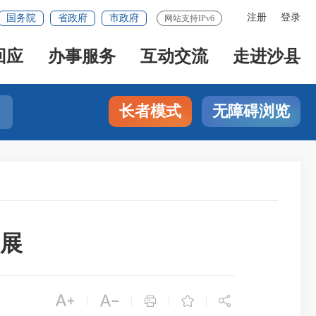
注册
登录
国务院
省政府
市政府
网站支持IPv6
回应
办事服务
互动交流
走进沙县
长者模式
无障碍浏览
展





|
|
|
|