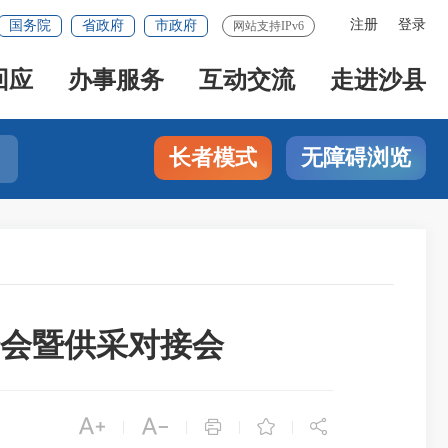
注册
登录
国务院
省政府
市政府
网站支持IPv6
回应
办事服务
互动交流
走进沙县
长者模式
无障碍浏览
介会暨供采对接会





|
|
|
|