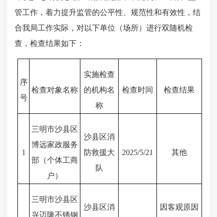
管工作，着力提升监管的公平性、规范性和有效性，结
合我
局
工作实际，
对以
下单位（场所）
进行双
随机
检
查，检查结果如下
：
实施检查
序
检查对象名称
的机构名
检查时间
检查结果
号
称
三明市沙县区
沙县区消
博远家政服务
1
防救援大
2025/5/21
其他
部（个体工商
队
户）
三明市沙县区
沙县区消
因客观原因
兴迈隆不锈钢