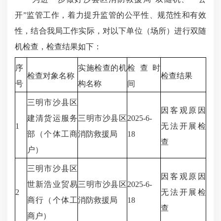
开”监管工作，着力提升监管的公平性、规范性和有效
性，结合我局工作实际，对以下单位（场所）进行双随
机检查，检查结果如下：
序
实施检查的机
检查时
检查对象名称
检查结果
号
构名称
间
三明市沙县区
因客观原因
建清货运服务
三明市沙县区
2025-6-
1
无法开展检
部（个体工商
消防救援局
18
查
户）
三明市沙县区
因客观原因
世新浩业贸易
三明市沙县区
2025-6-
2
无法开展检
商行（个体工
消防救援局
18
查
商户）