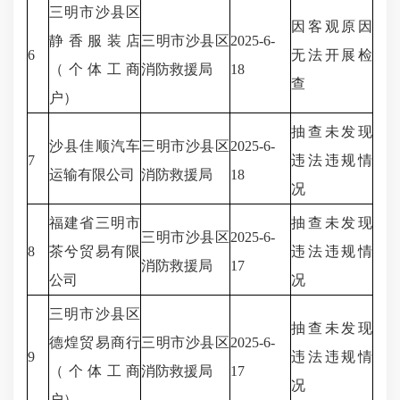
三明市沙县区
因客观原因
静香服装店
三明市沙县区
2025-6-
6
无法开展检
（个体工商
消防救援局
18
查
户）
抽查未发现
沙县佳顺汽车
三明市沙县区
2025-6-
7
违法违规情
运输有限公司
消防救援局
18
况
福建省三明市
抽查未发现
三明市沙县区
2025-6-
8
茶兮贸易有限
违法违规情
消防救援局
17
公司
况
三明市沙县区
抽查未发现
德煌贸易商行
三明市沙县区
2025-6-
9
违法违规情
（个体工商
消防救援局
17
况
户）