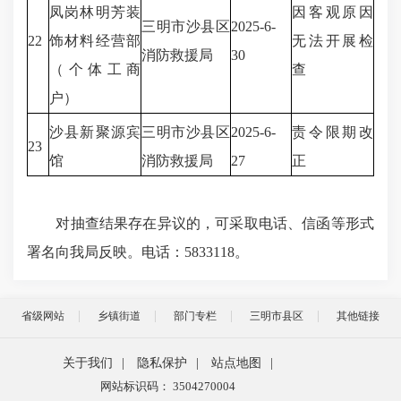
凤岗林明芳装
因客观原因
三明市沙县区
2025-6-
22
饰材料经营部
无法开展检
消防救援局
30
（个体工商
查
户）
沙县新聚源宾
三明市沙县区
2025-6-
责令限期改
23
馆
消防救援局
27
正
对抽查结果存在异议的，可采取电话、信函等形式
署名向我局反映。电话：5833118。
省级网站
乡镇街道
部门专栏
三明市县区
其他链接
关于我们
|
隐私保护
|
站点地图
|
网站标识码： 3504270004