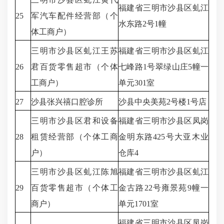
福建省三明市沙县区虬江
25
军汽车配件经营部（个
水东路2号1幢
体工商户）
三明市沙县区虬江王苏
福建省三明市沙县区虬江
26
君百货零售超市（个体
七峰路1号翠绿山庄5幢一
工商户）
单元301室
27
沙县张兴禧口腔诊所
沙县中央美苑2号楼1号店
三明市沙县区君和设备
福建省三明市沙县区凤岗
28
租赁经营部（个体工商
金明东路425号大亚木业
户）
仓库4
三明市沙县区虬江陈旭
福建省三明市沙县区虬江
29
百货零售超市（个体工
金古路22号雍景苑9幢一
商户）
单元1701室
福建省三明市沙县区凤岗