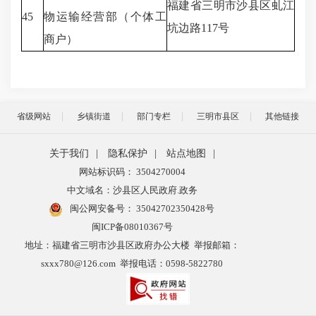
福建省三明市沙县区虬江
45
物运输经营部（个体工
坑边路117号
商户）
省级网站
乡镇街道
部门专栏
三明市县区
其他链接
关于我们
|
隐私保护
|
站点地图
|
网站标识码： 3504270004
中文域名：沙县区人民政府.政务
闽公网安备号：
35042702350428号
闽ICP备08010367号
地址：福建省三明市沙县区政府办公大楼 举报邮箱：
sxxx780@126.com 举报电话：0598-5822780