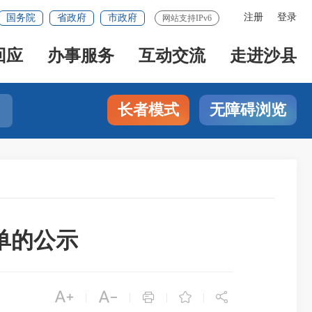
注册
登录
国务院
省政府
市政府
网站支持IPv6
回应
办事服务
互动交流
走进沙县
长者模式
无障碍浏览
单的公示





|
|
|
|