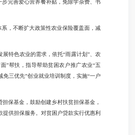
一步完善爱心营养餐补贴，免除学杂费、书
。
险体系，不断扩大政策性农业保险覆盖面，减
。
发展特色农业的需求，依托“雨露计划”、农
对面”
帮扶
，
指导
帮助贫困农户
推广
农业“五
三减免三优先
”创业就业培训制度，
实施“一户
贷担保基金，鼓励创建乡村扶贫担保基金，
款提供担保服务。对贫困户贷款实行优惠利