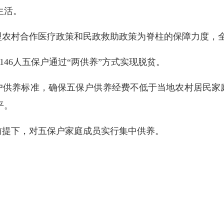
生活。
型农村合作医疗政策和民政救助政策为脊柱的保障力度，
、3146人五保户通过“两供养”方式实现脱贫。
户
供养标准
，确保
五保
户
供养经费不低于
当地
农村居民
家
平
。
前提下，对
五保户家庭成员
实行集中供养。