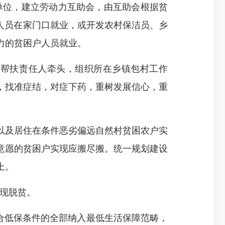
为单位，建立劳动力互助会，由互助会根据贫
人员在家门口就业，或开发农村保洁员、乡
力的贫困户人员就业。
困户帮扶责任人牵头，组织所在乡镇包村工作
，找准症结，对症下药，重树发展信心，重
以及居住在条件恶劣偏远自然村贫困农户
实
意愿的贫困户实现应搬尽搬
。
统一规划
建设
上。
现脱贫。
合低保条件的
全部纳入最低生活保障范畴，