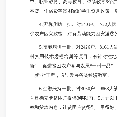
中、职业教育、高等教育、继续教育6个
本费、住宿费等贫困家庭学生资助政策。
4.灾后救助一批。
对
540户、172
少农户因灾致贫。
对
有劳动能力
因灾返贫
5.
技能培训一批。
对
2426户、81
村实用技术远程培训等项目，有针对性地
新”，
促进
贫困农户参与
发展
“一村一品”
一就业”工程，通过发展各类
经济
致
富
。
6.金融扶持一批。
对
3060户、986
为建档立卡贫困户提供3年以内、5万元
率和贷款贴息，让贫困户贷得到、用得好