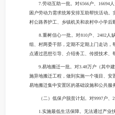
7.劳动互
助一批。
对
6566户、16
困户劳动力需求统筹安排互助帮扶活动。
村公路养护工、乡镇机关和农村中小学后
8.重树信心一批。
对
810户、24
组、村两委干部，定期不定期上门走访，
点通过思想引导、介绍务工、传授技术、
9.
易地搬迁
一批。
对
3.48万户（其中建
施
异地
搬迁
工程
，做到实施一个项目、安
易地搬迁集中安置区的基础设施和公共服
（二）低保户脱贫计划。
对
9997户、
1.实施最低生活保障。
无法通过产业