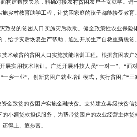
层面构建帮扶关系，精确对接农村贫困农户子女就学。进
实施乡村教育助学工程，让贫困家庭的孩子都能接受教育
2人因灾致贫的贫困人口实施灾后救助。健全政策性农业保
的，给予灾后恢复生产帮助，通过开展生产自救重新脱贫
61人缺技术致贫的贫困人口实施技能培训工程。
根据贫困农户
开展实用技术培训。
广泛开展科技人员
“
一对一
”、“面
、“一乡一业”。
创新
贫困户
就业培训模式，
实行贫困户
“
8人缺资金致贫的贫困户实施
金融扶贫。支持
建立县级扶贫信
以下的小额贷款担保服务，为帮带贫困户的农业经营主体贷
、还得上、逐步富。