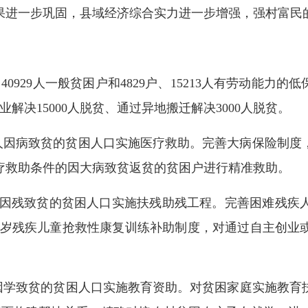
果进一步巩固，县域经济综合实力进一步增强，强村富民
、40929人一般贫困户和4829户、15213人
有劳动能力
的低
解决15000人
脱贫
、通过异地搬迁解决3000人脱贫。
1027人因病致贫的贫困人口实施医疗救助。完善大病保险
疗救助条件的因大病致贫返贫的贫困户进行精准救助。
69人因残致贫的贫困人口实施扶残助残工程。完善困难残
-6岁残疾儿童抢救性康复训练补助制度，对通过自主创业
7人因学致贫的贫困人口实施
教育
资助。对贫困家庭实施教育