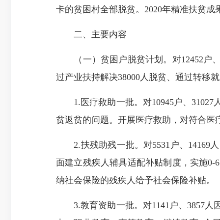
卡的贫困村全部脱贫。2020年
精准扶贫成
二、主要内容
（一）贫困户脱贫计划。
对
12452户
过
产业扶持解决38000人脱贫、
通过转移就业
1.
医疗救助
一批。
对
10945户、3
贫返贫的问题。开展医疗救助，对符合医
2.扶残助残一批。对5531户、
141
面建立残疾人辅具适配补贴制度，实施0
纳社会保险的残疾人给予社会保险补贴。
3.
教育
资助
一批
。
对
1141户、385