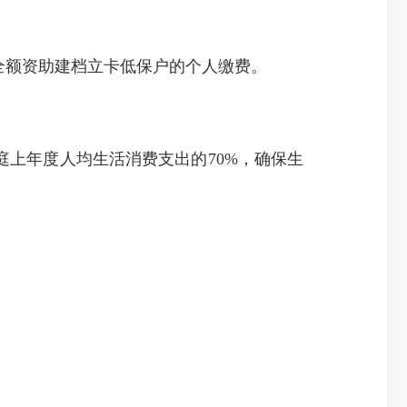
全额资助建档立卡低保户的个人缴费。
庭
上年度人均
生活消费支出
的
7
0%
，确保生