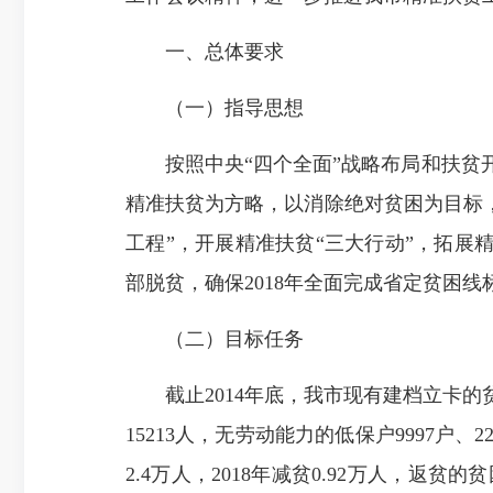
一、总体要求
（一）指导思想
按照中央“四个全面”战略布局和扶
精准扶贫为方略，
以消除绝对贫困为目标
工程”，开展精准扶贫“三大行动”，拓展精
部脱贫，确保
2018年
全面
完成
省定贫困线
（二）目标任务
截止2014年底，我市现有建档立卡的贫困
15213人，无
劳动能力
的低保户9997户、2
2.4万人，2018年减贫0.92万人，