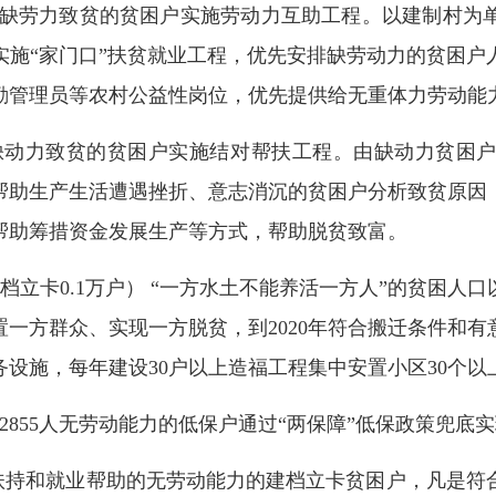
694人缺劳力致贫的贫困户实施劳动力互助工程。以建制村
实施“家门口”扶贫就业工程，优先安排缺劳动力的贫困户
勤管理员等农村公益性岗位，优先提供给无重体力劳动能
02人缺动力致贫的贫困户实施结对帮扶工程。由缺动力贫
帮助生产生活遭遇挫折、意志消沉的贫困户
分析致贫原因
帮助筹措资金发展生产等方式，帮助脱贫致富。
档立卡0.1万户） “
一方水土不能养活一方人
”
的
贫困人口
置一方群众、实现一方脱贫
，
到2020年
符合
搬迁条件和
有
务设施，
每年建设30户以上造福工程集中安置小区30个以
22855人无
劳动能力
的低保户通过“两保障”
低保政策兜底
实
扶持和就业帮助的
无
劳动能力
的建档立卡贫困户，凡是符