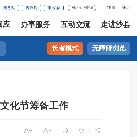
注册
登录
国务院
省政府
市政府
网站支持IPv6
回应
办事服务
互动交流
走进沙县
长者模式
无障碍浏览
游文化节筹备工作





|
|
|
|