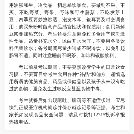
用油腻和生、冷食品，切忌暴饮暴食。要做到不采、不
买、不吃野菜、野果、野味和野生蘑菇；不吃发芽土
豆，四季豆要炒熟炒透，泡发木耳、银耳要及时烹调食
用；购买米粉时留意产品感官性状和保质期；食用新鲜
豆浆要加热充分。考生还要注意避免过多食用辛辣刺激
性食品。适量补充水分，以白开水为宜，不要用各类饮
料代替饮水；备考期间尽量少喝或不喝冷饮，以免引起
肠胃不适。同时注意睡前不喝茶、咖啡和碳酸饮料。
考试前及考试期间，不要突然改变学生的日常饮食
习惯，不要盲目给考生食用各种“补品”和偏方，谨慎选
用所谓的健脑食品、药品或保健品以及孩子从来没有吃
过的食物，避免发生过敏反应甚至食物中毒。
考生就餐后如出现呕吐、腹泻等不适症状时，应尽
快到正规医疗机构就诊并保存就诊记录等证据。考生和
家长如发现食品安全问题，请及时拨打12315投诉举报
热线电话。