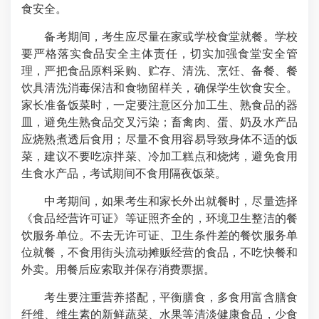
食安全。
备考期间，考生应尽量在家或学校食堂就餐。学校
要严格落实食品安全主体责任，切实加强食堂安全管
理，严把食品原料采购、贮存、清洗、烹饪、备餐、餐
饮具清洗消毒保洁和食物留样关，确保学生饮食安全。
家长准备饭菜时，一定要注意区分加工生、熟食品的器
皿，避免生熟食品交叉污染；畜禽肉、蛋、奶及水产品
应烧熟煮透后食用；尽量不食用容易导致身体不适的饭
菜，建议不要吃凉拌菜、冷加工糕点和烧烤，避免食用
生食水产品，考试期间不食用隔夜饭菜。
中考期间，如果考生和家长外出就餐时，尽量选择
《食品经营许可证》等证照齐全的，环境卫生整洁的餐
饮服务单位。不去无许可证、卫生条件差的餐饮服务单
位就餐，不食用街头流动摊贩经营的食品，不吃快餐和
外卖。用餐后应索取并保存消费票据。
考生要注重营养搭配，平衡膳食，多食用富含膳食
纤维、维生素的新鲜蔬菜、水果等清淡健康食品，少食