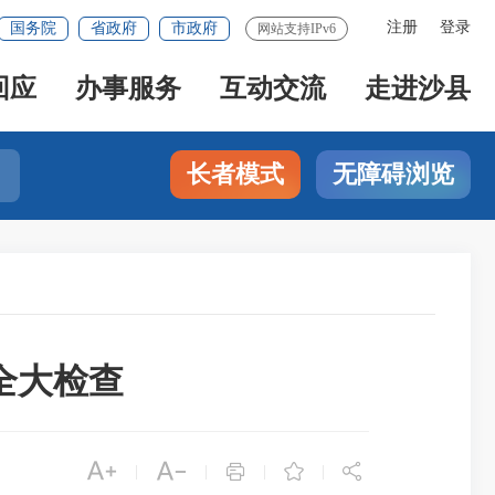
注册
登录
国务院
省政府
市政府
网站支持IPv6
回应
办事服务
互动交流
走进沙县
长者模式
无障碍浏览
全大检查





|
|
|
|