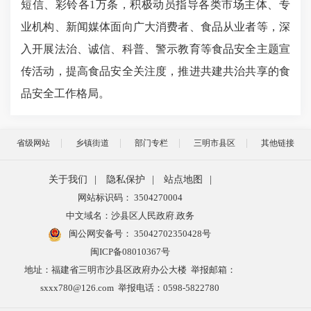
短信、彩铃各1万条，积极动员指导各类市场主体、专
业机构、新闻媒体面向广大消费者、食品从业者等，深
入开展法治、诚信、科普、警示教育等食品安全主题宣
传活动，提高食品安全关注度，推进共建共治共享的食
品安全工作格局。
省级网站
乡镇街道
部门专栏
三明市县区
其他链接
关于我们
|
隐私保护
|
站点地图
|
网站标识码： 3504270004
中文域名：沙县区人民政府.政务
闽公网安备号：
35042702350428号
闽ICP备08010367号
地址：福建省三明市沙县区政府办公大楼 举报邮箱：
sxxx780@126.com 举报电话：0598-5822780