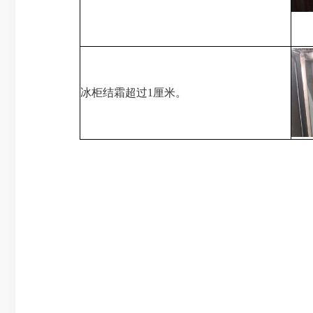
冰柜结霜超过1厘米。