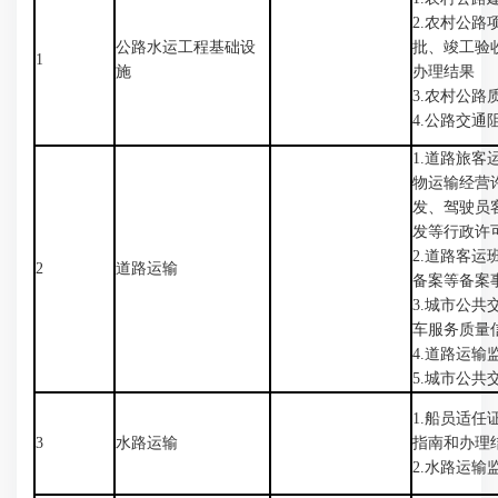
2.农村公
公路水运工程基础设
批、竣工验
1
施
办理结果
3.农村公
4.公路交通
1.道路旅
物运输经营
发、驾驶员
发等行政许
2.道路客
2
道路运输
备案等备案
3.城市公
车服务质量
4.道路运输
5.城市公
1.船员适
3
水路运输
指南和办理
2.水路运输