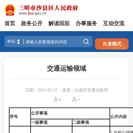
首页
政务公开
解读回应
办事服务
互动交流
注册
登录

长者模式
交通运输领域
日期：2023-03-27
来源：沙县区交通运输局


|
公开事项
序号
公开内容
一级事项
二级事项
1.农村公