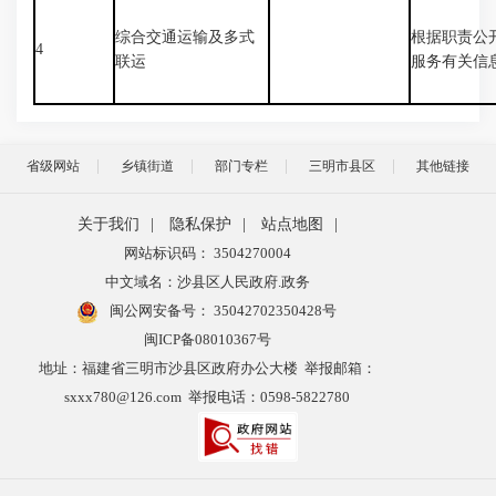
综合交通运输及多式
根据职责公
4
联运
服务有关信
省级网站
乡镇街道
部门专栏
三明市县区
其他链接
关于我们
|
隐私保护
|
站点地图
|
网站标识码： 3504270004
中文域名：沙县区人民政府.政务
闽公网安备号：
35042702350428号
闽ICP备08010367号
地址：福建省三明市沙县区政府办公大楼 举报邮箱：
sxxx780@126.com 举报电话：0598-5822780