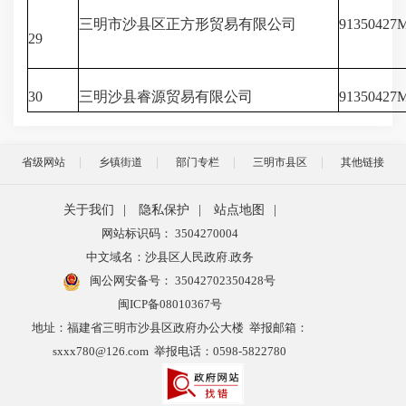
三明市沙县区正方形贸易有限公司
9135042
29
30
三明沙县睿源贸易有限公司
91350427
省级网站
乡镇街道
部门专栏
三明市县区
其他链接
关于我们
|
隐私保护
|
站点地图
|
网站标识码： 3504270004
中文域名：沙县区人民政府.政务
闽公网安备号：
35042702350428号
闽ICP备08010367号
地址：福建省三明市沙县区政府办公大楼 举报邮箱：
sxxx780@126.com 举报电话：0598-5822780