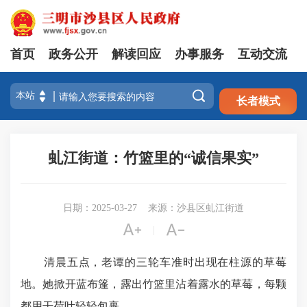
首页
政务公开
解读回应
办事服务
互动交流
注册
登录

长者模式
虬江街道：竹篮里的“诚信果实”
日期：2025-03-27
来源：沙县区虬江街道


|
清晨五点，老谭的三轮车准时出现在柱源的草莓
地。她掀开蓝布篷，露出竹篮里沾着露水的草莓，每颗
都用干荷叶轻轻包裹。