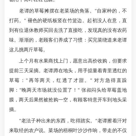
老谭的草莓摊摆在老菜场的角落。"自家种的，不
打药。" 褪色的硬纸板竖在竹篮边。起初没人在意，直
到有位退休教师买回去洗了直接吃，发现真的没有农药
味。渐渐的，老顾客们养成了习惯：买完菜绕道来老谭
这儿挑两斤草莓。
上个月有水果商找上门，愿意出高价收购，但要求
提前三天采摘。老谭蹲在地头，用手掂量着青里透红的
草莓："再等两天，红透了才甜。" 对方急得直跺
脚："晚两天市场就没位置了！" 张叔闷头给草莓盖地
膜，两天后果然被抢购一空，有顾客特意开车到地头采
摘。
"老法子种出来的东西，吃得踏实。"老谭擦着汗对
来取经的农户说。菜场的梧桐叶沙沙作响，带走的不仅