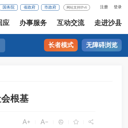
注册
登录
国务院
省政府
市政府
网站支持IPv6
回应
办事服务
互动交流
走进沙县
长者模式
无障碍浏览
社会根基





|
|
|
|