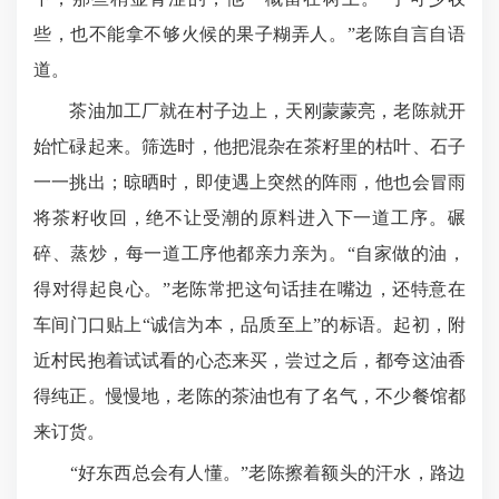
些，也不能拿不够火候的果子糊弄人。”老陈自言自语
道。​
茶油加工厂就在村子边上，天刚蒙蒙亮，老陈就开
始忙碌起来。筛选时，他把混杂在茶籽里的枯叶、石子
一一挑出；晾晒时，即使遇上突然的阵雨，他也会冒雨
将茶籽收回，绝不让受潮的原料进入下一道工序。碾
碎、蒸炒，每一道工序他都亲力亲为。“自家做的油，
得对得起良心。”老陈常把这句话挂在嘴边，还特意在
车间门口贴上“诚信为本，品质至上”的标语。起初，附
近村民抱着试试看的心态来买，尝过之后，都夸这油香
得纯正。慢慢地，老陈的茶油也有了名气，不少餐馆都
来订货。​
“好东西总会有人懂。”老陈擦着额头的汗水，路边