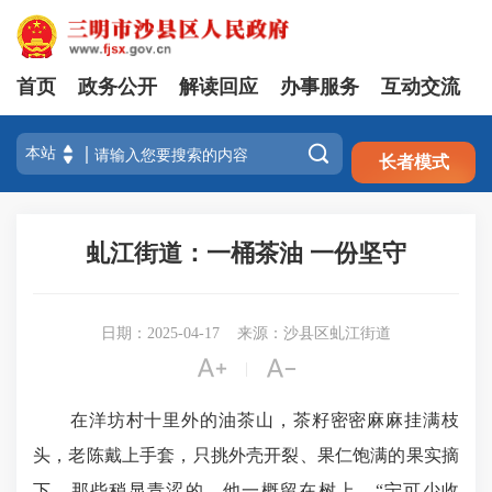
首页
政务公开
解读回应
办事服务
互动交流
注册
登录

长者模式
虬江街道：一桶茶油 一份坚守
日期：2025-04-17
来源：沙县区虬江街道


|
在洋坊村十里外的油茶山，茶籽密密麻麻挂满枝
头，老陈戴上手套，只挑外壳开裂、果仁饱满的果实摘
下，那些稍显青涩的，他一概留在树上。“宁可少收