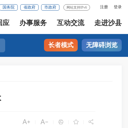
注册
登录
国务院
省政府
市政府
网站支持IPv6
回应
办事服务
互动交流
走进沙县
长者模式
无障碍浏览
本





|
|
|
|