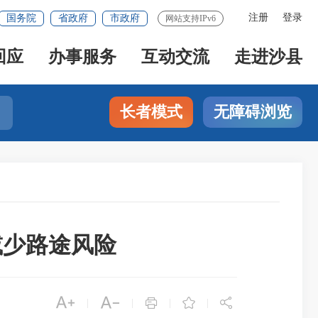
注册
登录
国务院
省政府
市政府
网站支持IPv6
回应
办事服务
互动交流
走进沙县
长者模式
无障碍浏览
减少路途风险





|
|
|
|