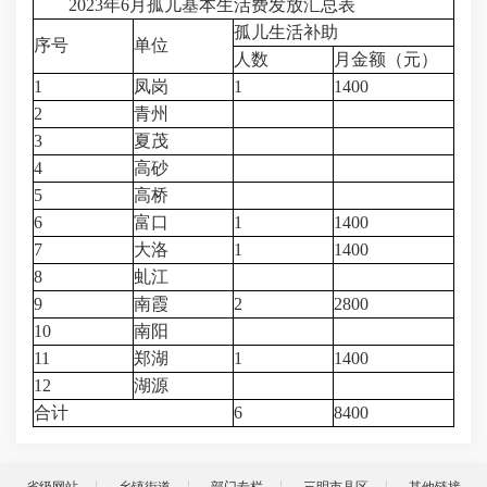
2023年6月孤儿基本生活费发放汇总表
孤儿生活补助
序号
单位
人数
月金额（元）
1
凤岗
1
1400
2
青州
3
夏茂
4
高砂
5
高桥
6
富口
1
1400
7
大洛
1
1400
8
虬江
9
南霞
2
2800
10
南阳
11
郑湖
1
1400
12
湖源
合计
6
8400