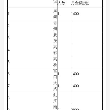
位
人数
月金额(元)
凤
1
1
1400
岗
青
2
州
夏
3
茂
高
4
砂
高
5
桥
富
6
1
1400
口
大
7
1
1400
洛
虬
8
江
南
9
2
2800