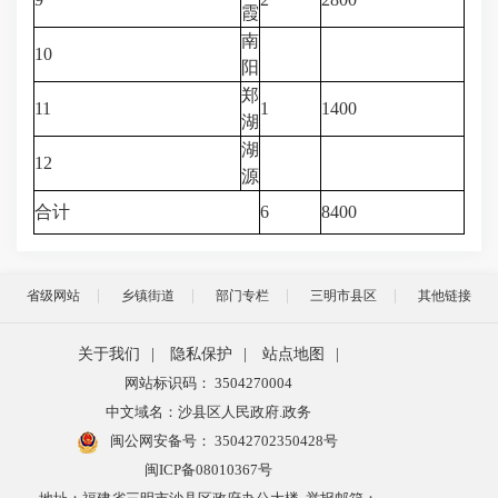
霞
南
10
阳
郑
11
1
1400
湖
湖
12
源
合计
6
8400
省级网站
乡镇街道
部门专栏
三明市县区
其他链接
关于我们
|
隐私保护
|
站点地图
|
网站标识码： 3504270004
中文域名：沙县区人民政府.政务
闽公网安备号：
35042702350428号
闽ICP备08010367号