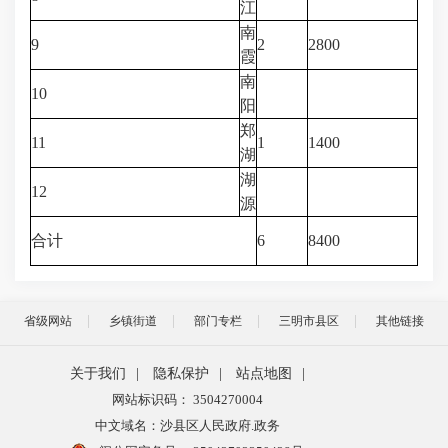
江
南
9
2
2800
霞
南
10
阳
郑
11
1
1400
湖
湖
12
源
合计
6
8400
省级网站
乡镇街道
部门专栏
三明市县区
其他链接
关于我们
|
隐私保护
|
站点地图
|
网站标识码： 3504270004
中文域名：沙县区人民政府.政务