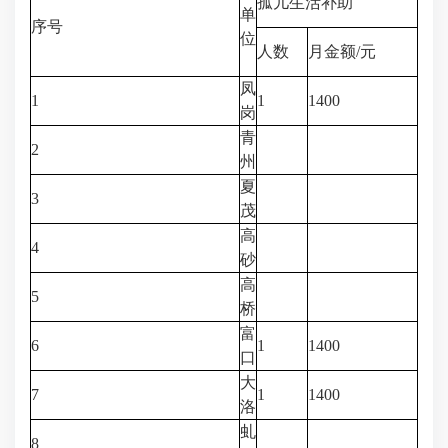
孤儿生活补助
单
序号
位
人数
月金额/元
凤
1
1
1400
岗
青
2
州
夏
3
茂
高
4
砂
高
5
桥
富
6
1
1400
口
大
7
1
1400
洛
虬
8