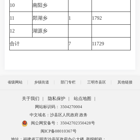
10
南阳乡
11
郑湖乡
1
1792
12
湖源乡
合计
7
11729
省级网站
乡镇街道
部门专栏
三明市县区
其他链接
关于我们
|
隐私保护
|
站点地图
|
网站标识码： 3504270004
中文域名：沙县区人民政府.政务
闽公网安备号：
35042702350428号
闽ICP备08010367号
地址：福建省三明市沙县区政府办公大楼 举报邮箱：