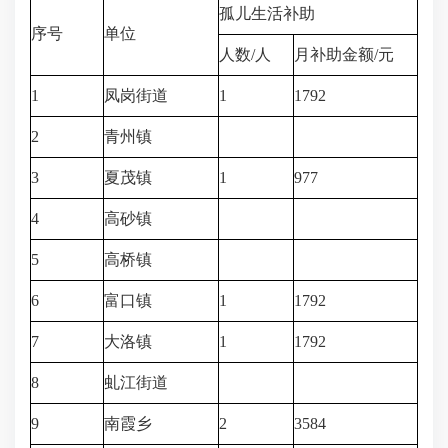
孤儿生活补助
序号
单位
人数/人
月补助金额/元
1
凤岗街道
1
1792
2
青州镇
3
夏茂镇
1
977
4
高砂镇
5
高桥镇
6
富口镇
1
1792
7
大洛镇
1
1792
8
虬江街道
9
南霞乡
2
3584