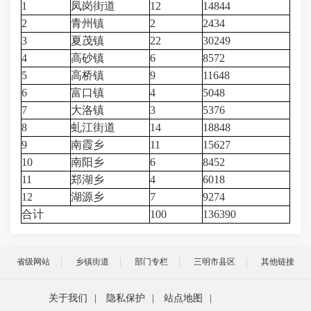
1
凤岗街道
12
14844
2
青州镇
2
2434
3
夏茂镇
22
30249
4
高砂镇
6
8572
5
高桥镇
9
11648
6
富口镇
4
5048
7
大洛镇
3
5376
8
虬江街道
14
18848
9
南霞乡
11
15627
10
南阳乡
6
8452
11
郑湖乡
4
6018
12
湖源乡
7
9274
合计
100
136390
省级网站
乡镇街道
部门专栏
三明市县区
其他链接
关于我们
|
隐私保护
|
站点地图
|