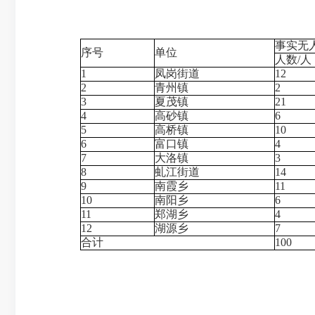
事实无
序号
单位
人数/人
1
凤岗街道
12
2
青州镇
2
3
夏茂镇
21
4
高砂镇
6
5
高桥镇
10
6
富口镇
4
7
大洛镇
3
8
虬江街道
14
9
南霞乡
11
10
南阳乡
6
11
郑湖乡
4
12
湖源乡
7
合计
100