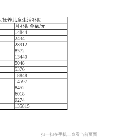
人抚养儿童生活补助
月补助金额/元
14844
2434
28912
8572
13440
5048
5376
18848
14597
8452
6018
9274
135815
扫一扫在手机上查看当前页面