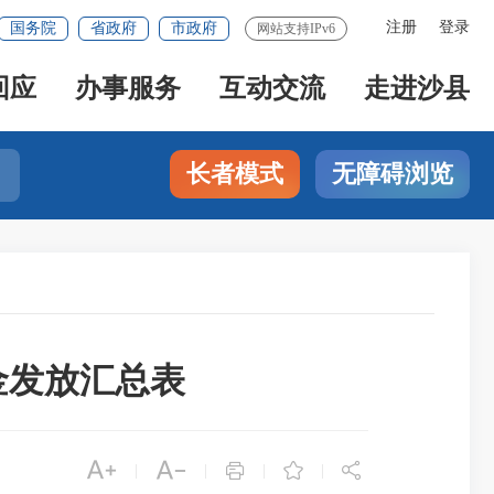
注册
登录
国务院
省政府
市政府
网站支持IPv6
回应
办事服务
互动交流
走进沙县
长者模式
无障碍浏览
金发放汇总表





|
|
|
|