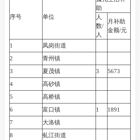
助
序号
单位
人
月补助
数/
金额/元
人
1
凤岗街道
2
青州镇
3
夏茂镇
3
5673
4
高砂镇
5
高桥镇
6
富口镇
1
1891
7
大洛镇
8
虬江街道