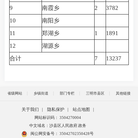
9
南霞乡
2
3782
10
南阳乡
11
郑湖乡
1
1891
12
湖源乡
合计
7
13237
省级网站
乡镇街道
部门专栏
三明市县区
其他链接
关于我们
|
隐私保护
|
站点地图
|
网站标识码： 3504270004
中文域名：沙县区人民政府.政务
闽公网安备号：
35042702350428号