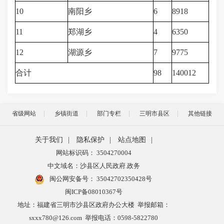
10
南阳乡
6
8918
11
郑湖乡
4
6350
12
湖源乡
7
9775
合计
98
140012
省级网站
乡镇街道
部门专栏
三明市县区
其他链接
关于我们
|
隐私保护
|
站点地图
|
网站标识码： 3504270004
中文域名：沙县区人民政府.政务
闽公网安备号：
35042702350428号
闽ICP备08010367号
地址：福建省三明市沙县区政府办公大楼 举报邮箱：
sxxx780@126.com 举报电话：0598-5822780