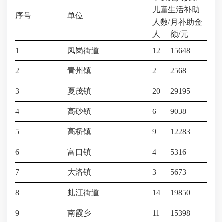
儿童生活补助
序号
单位
人数/
月补助金
人
额/元
1
凤岗街道
12
15648
2
青州镇
2
2568
3
夏茂镇
20
29195
4
高砂镇
6
9038
5
高桥镇
9
12283
6
富口镇
4
5316
7
大洛镇
3
5673
8
虬江街道
14
19850
9
南霞乡
11
15398