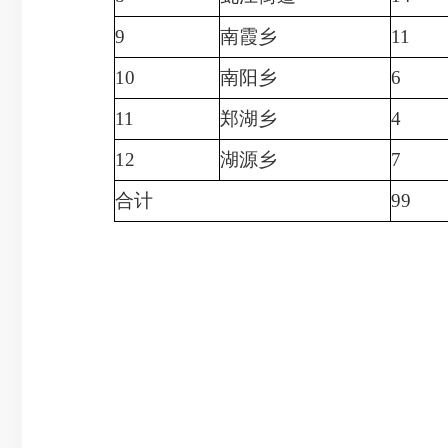
9
南霞乡
11
10
南阳乡
6
11
郑湖乡
4
12
湖源乡
7
合计
99