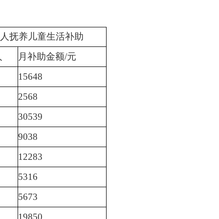
人抚养儿童生活补助
人
月补助金额/元
15648
2568
30539
9038
12283
5316
5673
19850