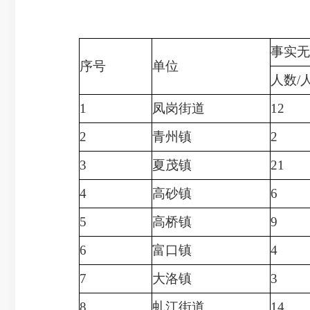
事实无
序号
单位
人数/
1
凤岗街道
12
2
青州镇
2
3
夏茂镇
21
4
高砂镇
6
5
高桥镇
9
6
富口镇
4
7
大洛镇
3
8
虬江街道
14