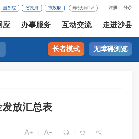
注册
登录
国务院
省政府
市政府
网站支持IPv6
回应
办事服务
互动交流
走进沙县
长者模式
无障碍浏览
金发放汇总表





|
|
|
|