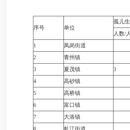
孤儿生
序号
单位
人数/
1
凤岗街道
2
青州镇
3
夏茂镇
3
4
高砂镇
5
高桥镇
6
富口镇
7
大洛镇
8
虬江街道