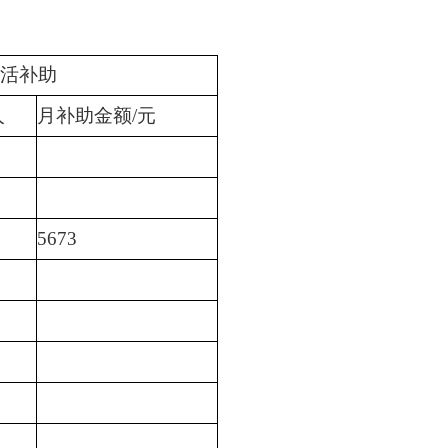
活补助
人
月补助金额/元
5673