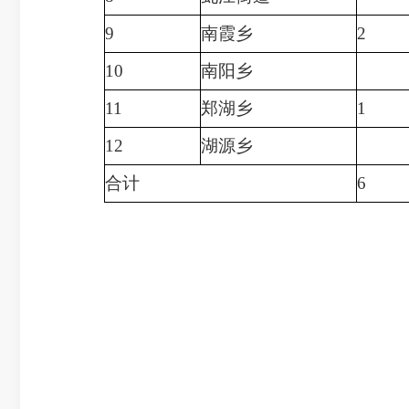
9
南霞乡
2
10
南阳乡
11
郑湖乡
1
12
湖源乡
合计
6