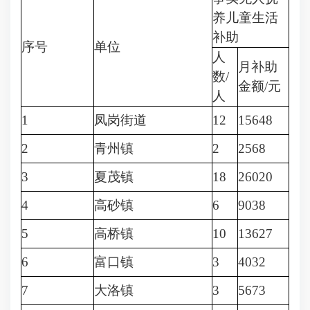
养儿童生活
补助
序号
单位
人
月补助
数/
金额/元
人
1
凤岗街道
12
15648
2
青州镇
2
2568
3
夏茂镇
18
26020
4
高砂镇
6
9038
5
高桥镇
10
13627
6
富口镇
3
4032
7
大洛镇
3
5673