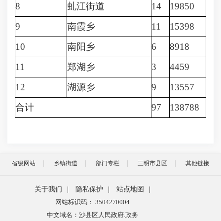
8
虬江街道
14
19850
9
南霞乡
11
15398
10
南阳乡
6
8918
11
郑湖乡
3
4459
12
湖源乡
9
13557
合计
97
138788
省级网站
乡镇街道
部门专栏
三明市县区
其他链接
关于我们
|
隐私保护
|
站点地图
|
网站标识码： 3504270004
中文域名：沙县区人民政府.政务